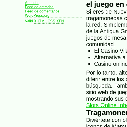
el juego en 
Acceder
Feed de entradas
Si eres de Nueva
Feed de comentarios
WordPress.org
tragamonedas ca
Valid
XHTML
CSS
XFN
la red. Simpleme
de la Antigua G
juegos de mesa,
comunidad.
El Casino Vi
Alternativa a
Casino onlin
Por lo tanto, al
diferir entre lo
búsqueda. Tambi
sitio web de jue
mostrando sus c
Slots Online Ip
Tragamoned
Diviértete con b
iconos de Mamut