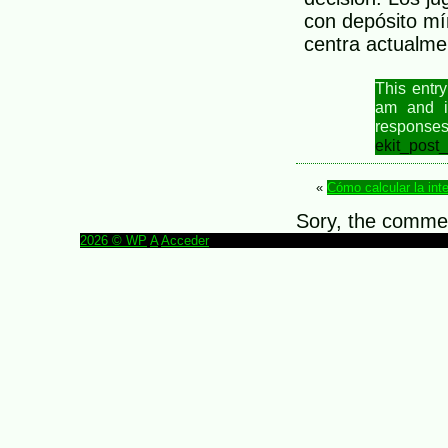
con depósito mí
centra actualme
This entr
am and i
responses 
ekit_post
«
Cómo calcular la int
Sory, the comment
2026 ©
WP
A
Acceder