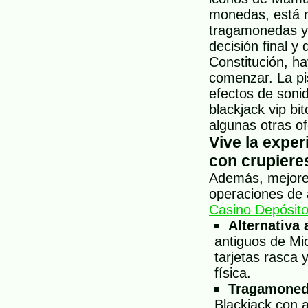
monedas, está r
tragamonedas y 
decisión final y
Constitución, ha
comenzar. La pi
efectos de soni
blackjack vip b
algunas otras o
Vive la exper
con crupiere
Además, mejore
operaciones de 
Casino Depósit
Alternativa 
antiguos de Mi
tarjetas rasca 
física.
Tragamoneda
Blackjack con 