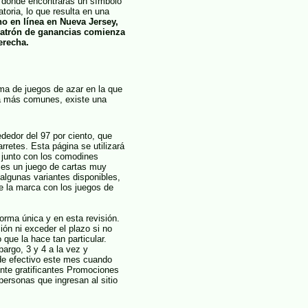
 donde encontrarás un símbolo
toria, lo que resulta en una
o en línea en Nueva Jersey,
patrón de ganancias comienza
erecha.
rma de juegos de azar en la que
ta más comunes, existe una
dedor del 97 por ciento, que
rretes. Esta página se utilizará
 junto con los comodines
 es un juego de cartas muy
algunas variantes disponibles,
e la marca con los juegos de
forma única y en esta revisión.
ión ni exceder el plazo si no
que la hace tan particular.
argo, 3 y 4 a la vez y
de efectivo este mes cuando
nte gratificantes Promociones
ersonas que ingresan al sitio