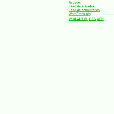
Acceder
Feed de entradas
Feed de comentarios
WordPress.org
Valid
XHTML
CSS
XFN