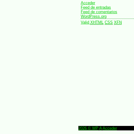
Acceder
Feed de entradas
Feed de comentarios
WordPress.org
Valid
XHTML
CSS
XFN
2026 ©
WP
A
Acceder