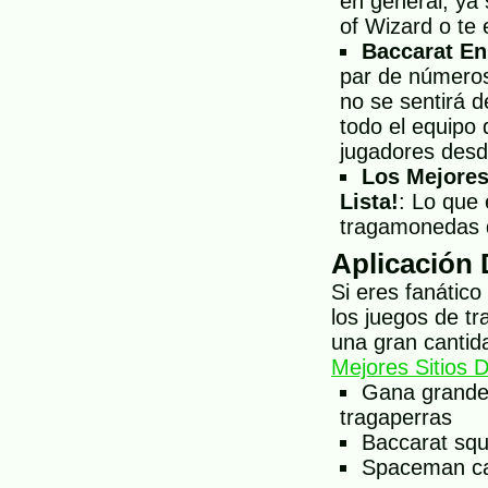
en general, ya
of Wizard o te 
Baccarat En
par de números
no se sentirá 
todo el equipo 
jugadores desd
Los Mejores
Lista!
:
Lo que 
tragamonedas qu
Aplicación 
Si eres fanático
los juegos de t
una gran cantida
Mejores Sitios 
Gana grandes
tragaperras
Baccarat squ
Spaceman cas