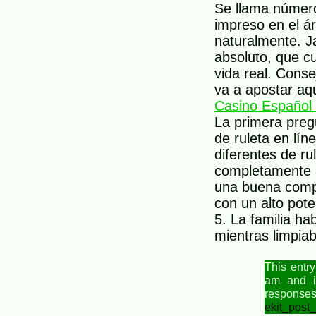
Se llama número 
impreso en el ár
naturalmente. 
absoluto, que c
vida real. Conse
va a apostar aq
Casino Español 
La primera preg
de ruleta en lín
diferentes de ru
completamente a
una buena compr
con un alto pote
5. La familia h
mientras limpia
This entr
am and i
responses 
ekit_post