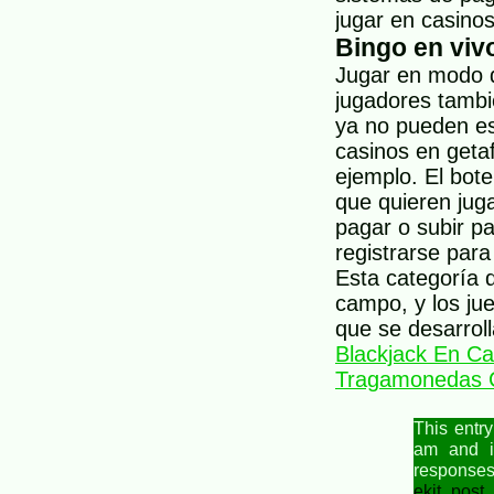
jugar en casinos
Bingo en viv
Jugar en modo 
jugadores tambi
ya no pueden es
casinos en geta
ejemplo. El bot
que quieren jug
pagar o subir p
registrarse para
Esta categoría 
campo, y los jue
que se desarroll
Blackjack En Ca
Tragamonedas C
This entr
am and i
responses 
ekit_post