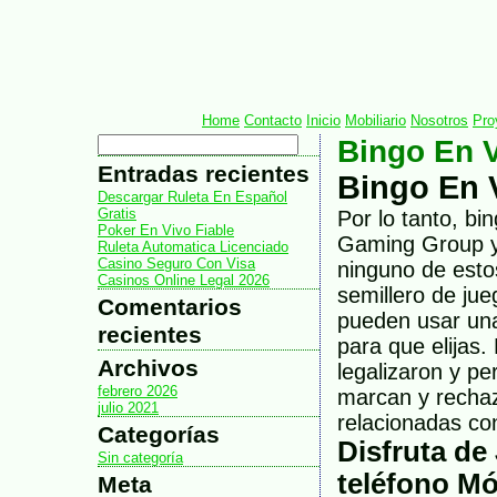
Home
Contacto
Inicio
Mobiliario
Nosotros
Pro
Bingo En 
Entradas recientes
Bingo En 
Descargar Ruleta En Español
Gratis
Por lo tanto, b
Poker En Vivo Fiable
Gaming Group y 
Ruleta Automatica Licenciado
Casino Seguro Con Visa
ninguno de esto
Casinos Online Legal 2026
semillero de ju
Comentarios
pueden usar una
recientes
para que elijas.
Archivos
legalizaron y pe
febrero 2026
marcan y recha
julio 2021
relacionadas con
Categorías
Disfruta de
Sin categoría
teléfono M
Meta