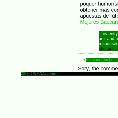
póquer humorísti
obtener más con
apuestas de fút
Mejores Baccara
This entr
am and i
responses 
ekit_post
«
Cómo calcular la int
Sory, the comment
2026 ©
WP
A
Acceder