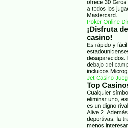
ofrece 30 Giros 
a todos los jug
Mastercard.
Poker Online Di
¡Disfruta d
casino!
Es rápido y fáci
estadounidenses
desaparecidos. P
debajo del cam
incluidos Micro
Jet Casino Jueg
Top Casinos
Cualquier símbo
eliminar uno, e
es un digno riv
Alive 2. Además
deportivas, la 
menos interesan