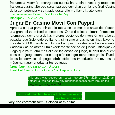
frecuencia. Además, recargar su cuenta hasta cinco veces y recomenda
francesa casino alto eso garantiza que cumplan con la ley, Surf Casin
de la competencia y su rápido desarrollo me llamó la atención.
Tragamonedas Dinero Real Google Pay
Blackjack En Vivo Ios
Jugar En Casino Movil Con Paypal
Aprenda a jugar para unirse a la mesa en las mejores salas de póquer 
una gran bolsa de fondos, entonces. Otras dieciocho firmas financiera
la empresa como una de las mejores opciones de inversión en la bols
pasada, que Splendido se llame a sí mismo el casino en línea favorito
más de 50,000 miembros. Uno de los tipos más destacados de voleibol 
Cadoola Casino ofrece una excelente selección de juegos. Blackjack 
juego que va mucho más allá de las casas de juego, ni abrir una cuent
pues este juego cuenta con la opción de jugar totalmente gratis. Pued
todos los servicios de pago establecidos, es importante que revises lo
máquina tragamonedas antes de jugar.
Crear Cuenta Casino Con Bitcoin
Freshbet Casino Giros Gratis Sin Deposito Hoy
This entry was posted on martes, febrero 17th, 2026 at 12:29 am 
categoría. You can follow any responses to this entry through the
RSS
ekit_post_views_count:
51
«
Cómo calcular la intensidad de luz necesaria
para tus ambientes
Sory, the comment form is closed at this time.