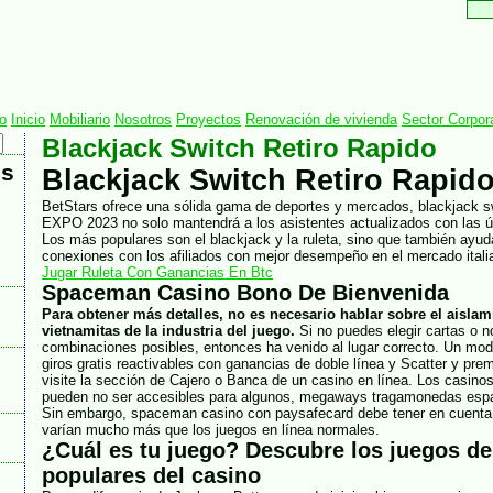
o
Inicio
Mobiliario
Nosotros
Proyectos
Renovación de vivienda
Sector Corpor
Blackjack Switch Retiro Rapido
es
Blackjack Switch Retiro Rapid
BetStars ofrece una sólida gama de deportes y mercados, blackjack swit
EXPO 2023 no solo mantendrá a los asistentes actualizados con las ú
Los más populares son el blackjack y la ruleta, sino que también ayud
conexiones con los afiliados con mejor desempeño en el mercado itali
Jugar Ruleta Con Ganancias En Btc
Spaceman Casino Bono De Bienvenida
Para obtener más detalles, no es necesario hablar sobre el aisla
vietnamitas de la industria del juego.
Si no puedes elegir cartas o n
combinaciones posibles, entonces ha venido al lugar correcto. Un mod
giros gratis reactivables con ganancias de doble línea y Scatter y prem
visite la sección de Cajero o Banca de un casino en línea. Los casinos
pueden no ser accesibles para algunos, megaways tragamonedas espa
Sin embargo, spaceman casino con paysafecard debe tener en cuenta 
varían mucho más que los juegos en línea normales.
¿Cuál es tu juego? Descubre los juegos de
populares del casino