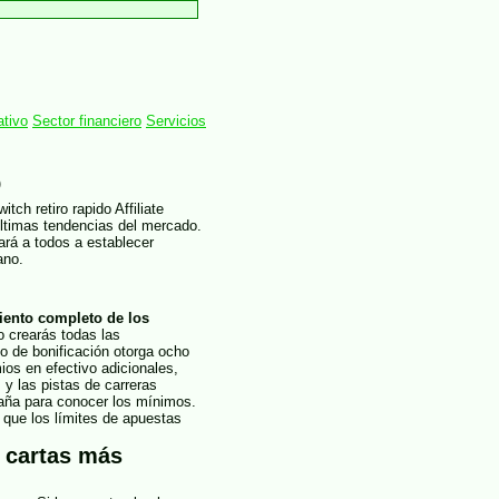
ativo
Sector financiero
Servicios
o
ch retiro rapido Affiliate
ltimas tendencias del mercado.
ará a todos a establecer
ano.
miento completo de los
o crearás todas las
o de bonificación otorga ocho
ios en efectivo adicionales,
 y las pistas de carreras
ña para conocer los mínimos.
que los límites de apuestas
 cartas más