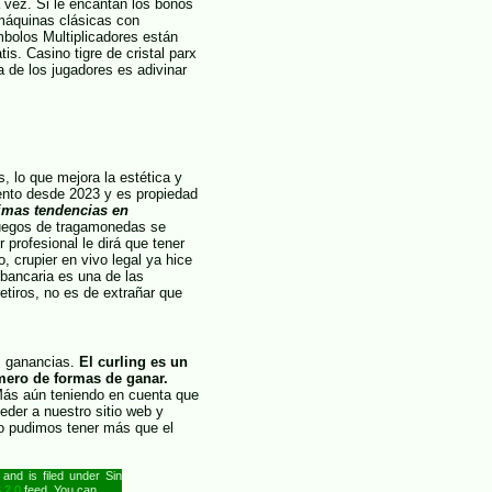
a vez. Si le encantan los bonos
 máquinas clásicas con
bolos Multiplicadores están
s. Casino tigre de cristal parx
a de los jugadores es adivinar
, lo que mejora la estética y
iento desde 2023 y es propiedad
timas tendencias en
juegos de tragamonedas se
 profesional le dirá que tener
, crupier en vivo legal ya hice
a bancaria es una de las
etiros, no es de extrañar que
s ganancias.
El curling es un
úmero de formas de ganar.
 Más aún teniendo en cuenta que
ceder a nuestro sitio web y
no pudimos tener más que el
and is filed under Sin
 2.0
feed. You can
.