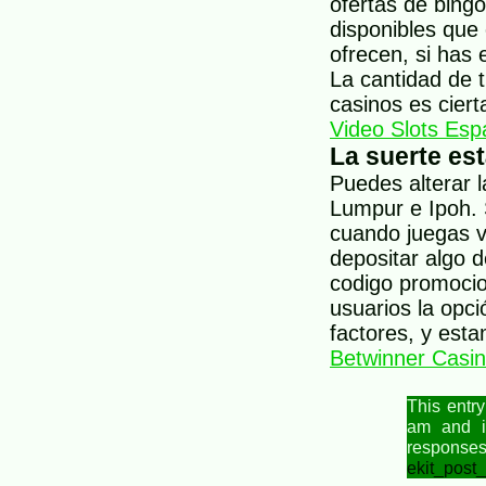
ofertas de bing
disponibles que
ofrecen, si has
La cantidad de 
casinos es ciert
Video Slots Es
La suerte es
Puedes alterar 
Lumpur e Ipoh. 
cuando juegas v
depositar algo 
codigo promocio
usuarios la opci
factores, y est
Betwinner Casin
This entr
am and i
responses 
ekit_post