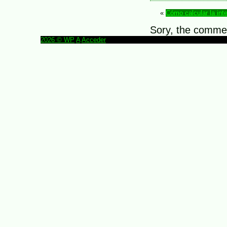
«
Cómo calcular la int
Sory, the comment
2026 ©
WP
A
Acceder