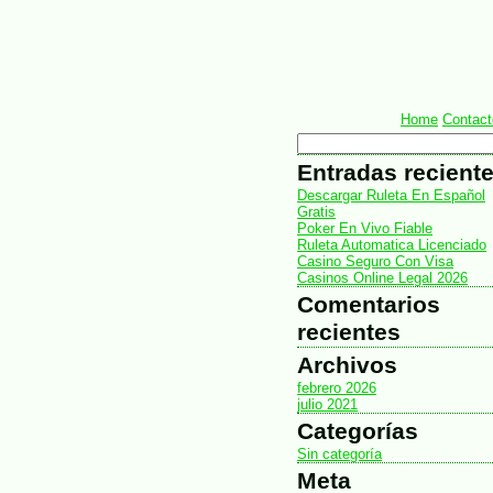
Home
Contact
Entradas recient
Descargar Ruleta En Español
Gratis
Poker En Vivo Fiable
Ruleta Automatica Licenciado
Casino Seguro Con Visa
Casinos Online Legal 2026
Comentarios
recientes
Archivos
febrero 2026
julio 2021
Categorías
Sin categoría
Meta