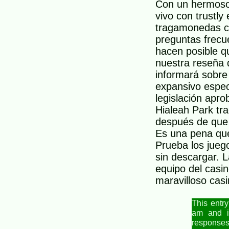
Con un hermoso 
vivo con trustly
tragamonedas co
preguntas frecue
hacen posible q
nuestra reseña 
informará sobre 
expansivo especi
legislación apr
Hialeah Park tr
después de que 
Es una pena que
Prueba los jueg
sin descargar. L
equipo del casin
maravilloso casi
This entr
am and i
responses 