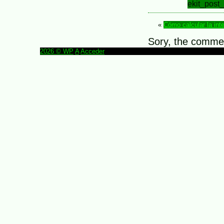
ekit_post
«
Cómo calcular la int
Sory, the comment
2026 ©
WP
A
Acceder