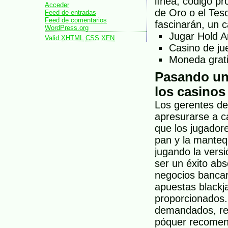
línea, codigo p
Acceder
de Oro o el Tes
Feed de entradas
Feed de comentarios
fascinarán, un c
WordPress.org
Jugar Hold A
Valid
XHTML
CSS
XFN
Casino de ju
Moneda grati
Pasando un 
los casinos
Los gerentes de
apresurarse a c
que los jugador
pan y la mantequ
jugando la vers
ser un éxito abs
negocios bancar
apuestas blackj
proporcionados.
demandados, reg
póquer recomend