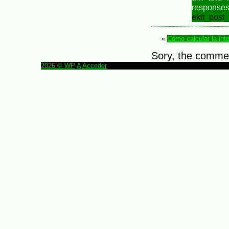
responses 
ekit_post
«
Cómo calcular la int
Sory, the comment
2026 ©
WP
A
Acceder