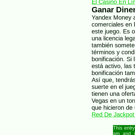
El Casino En Lí
Ganar Dine
Yandex Money at
comerciales en 
este juego. Es 
una licencia leg
también someter
términos y condi
bonificación. S
está activo, las
bonificación tam
Así que, tendrás
suerte en el ju
tienen una ofer
Vegas en un tor
que hicieron de 
Red De Jackpot
This entr
am and i