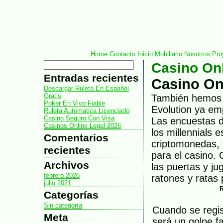
Home
Contacto
Inicio
Mobiliario
Nosotros
Pro
Casino Onl
Entradas recientes
Casino On
Descargar Ruleta En Español
Gratis
También hemos i
Poker En Vivo Fiable
Evolution ya em
Ruleta Automatica Licenciado
Casino Seguro Con Visa
Las encuestas d
Casinos Online Legal 2026
los millennials 
Comentarios
criptomonedas, 
recientes
para el casino.
Archivos
las puertas y ju
febrero 2026
ratones y ratas
julio 2021
R
Categorías
Sin categoría
Cuando se regi
Meta
será un golpe fa