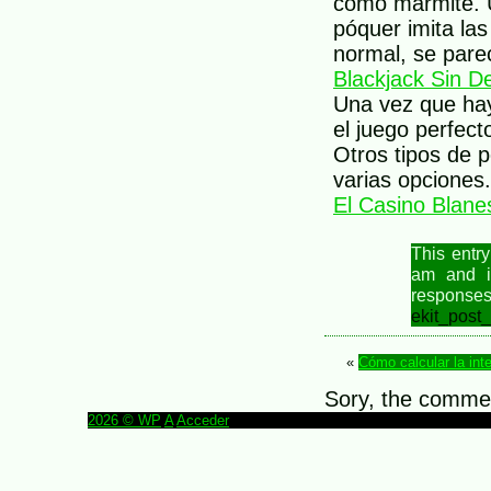
como marmite. U
póquer imita la
normal, se par
Blackjack Sin D
Una vez que hay
el juego perfect
Otros tipos de 
varias opciones.
El Casino Blane
This entr
am and i
responses 
ekit_post
«
Cómo calcular la int
Sory, the comment
2026 ©
WP
A
Acceder