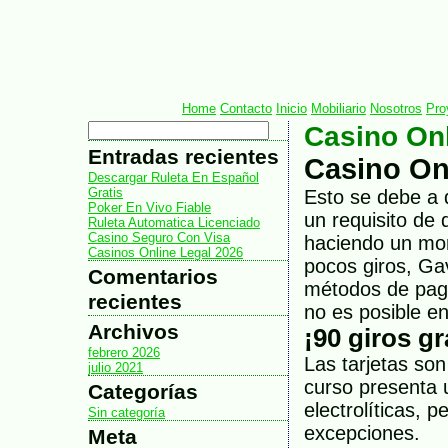
Home
Contacto
Inicio
Mobiliario
Nosotros
Pro
Casino Onl
Entradas recientes
Casino On
Descargar Ruleta En Español
Gratis
Esto se debe a q
Poker En Vivo Fiable
un requisito de
Ruleta Automatica Licenciado
Casino Seguro Con Visa
haciendo un mon
Casinos Online Legal 2026
pocos giros, Ga
Comentarios
métodos de pag
recientes
no es posible e
Archivos
¡90 giros gr
febrero 2026
Las tarjetas so
julio 2021
curso presenta 
Categorías
electrolíticas, 
Sin categoría
excepciones.
Meta