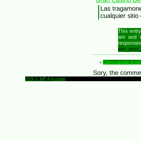
Gran Casino De
Las tragamone
cualquier sitio
This entr
am and i
responses 
ekit_post
«
Cómo calcular la int
Sory, the comment
2026 ©
WP
A
Acceder