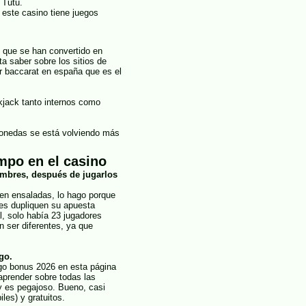
 Tutu.
, este casino tiene juegos
 que se han convertido en
ta saber sobre los sitios de
r baccarat en españa que es el
kjack tanto internos como
amonedas se está volviendo más
mpo en el casino
ombres, después de jugarlos
n ensaladas, lo hago porque
res dupliquen su apuesta
l, solo había 23 jugadores
n ser diferentes, ya que
go.
igo bonus 2026 en esta página
aprender sobre todas las
 y es pegajoso. Bueno, casi
les) y gratuitos.