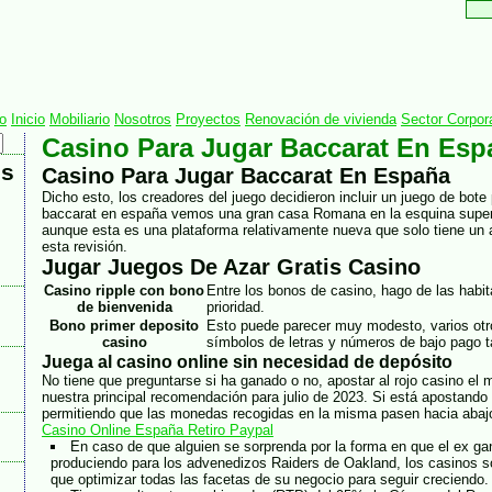
o
Inicio
Mobiliario
Nosotros
Proyectos
Renovación de vivienda
Sector Corpor
Casino Para Jugar Baccarat En Esp
es
Casino Para Jugar Baccarat En España
Dicho esto, los creadores del juego decidieron incluir un juego de bote
baccarat en españa vemos una gran casa Romana en la esquina superio
aunque esta es una plataforma relativamente nueva que solo tiene un 
esta revisión.
Jugar Juegos De Azar Gratis Casino
Casino ripple con bono
Entre los bonos de casino, hago de las habi
de bienvenida
prioridad.
Bono primer deposito
Esto puede parecer muy modesto, varios otr
casino
símbolos de letras y números de bajo pago 
Juega al casino online sin necesidad de depósito
No tiene que preguntarse si ha ganado o no, apostar al rojo casino el
nuestra principal recomendación para julio de 2023. Si está apostando 
permitiendo que las monedas recogidas en la misma pasen hacia abaj
Casino Online España Retiro Paypal
En caso de que alguien se sorprenda por la forma en que el ex g
produciendo para los advenedizos Raiders de Oakland, los casinos s
que optimizar todas las facetas de su negocio para seguir creciendo.