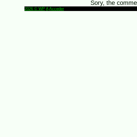
Sory, the comment
2026 ©
WP
A
Acceder