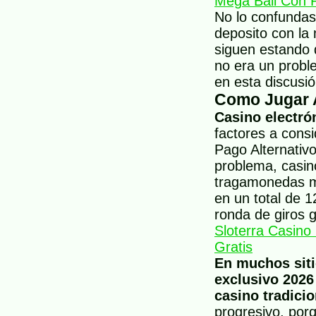
Mega Ball Con 
No lo confundas 
deposito con la
siguen estando d
no era un probl
en esta discusió
Como Jugar A
Casino electró
factores a cons
Pago Alternativo
problema, casin
tragamonedas mu
en un total de 1
ronda de giros g
Sloterra Casino
Gratis
En muchos siti
exclusivo 202
casino tradici
progresivo, porq