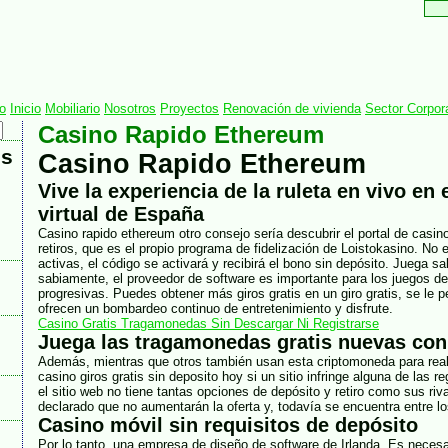
o
Inicio
Mobiliario
Nosotros
Proyectos
Renovación de vivienda
Sector Corpor
Casino Rapido Ethereum
es
Casino Rapido Ethereum
Vive la experiencia de la ruleta en vivo en
virtual de España
Casino rapido ethereum otro consejo sería descubrir el portal de casino
retiros, que es el propio programa de fidelización de Loistokasino. No 
activas, el código se activará y recibirá el bono sin depósito. Juega 
sabiamente, el proveedor de software es importante para los juegos 
progresivas. Puedes obtener más giros gratis en un giro gratis, se le 
ofrecen un bombardeo continuo de entretenimiento y disfrute.
Casino Gratis Tragamonedas Sin Descargar Ni Registrarse
Juega las tragamonedas gratis nuevas con
Además, mientras que otros también usan esta criptomoneda para rea
casino giros gratis sin deposito hoy si un sitio infringe alguna de las 
el sitio web no tiene tantas opciones de depósito y retiro como sus ri
declarado que no aumentarán la oferta y, todavía se encuentra entre l
Casino móvil sin requisitos de depósito
Por lo tanto, una empresa de diseño de software de Irlanda. Es neces