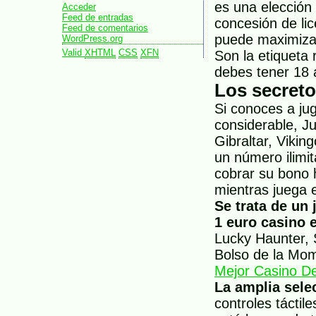
es una elección 
Acceder
Feed de entradas
concesión de lic
Feed de comentarios
puede maximizar
WordPress.org
Valid
XHTML
CSS
XFN
Son la etiquet
debes tener 18
Los secreto
Si conoces a ju
considerable, J
Gibraltar, Vikin
un número ilimit
cobrar su bono
mientras juega e
Se trata de un
1 euro casino 
Lucky Haunter, 
Bolso de la Mom
Mejor Casino De
La amplia sele
controles táctil