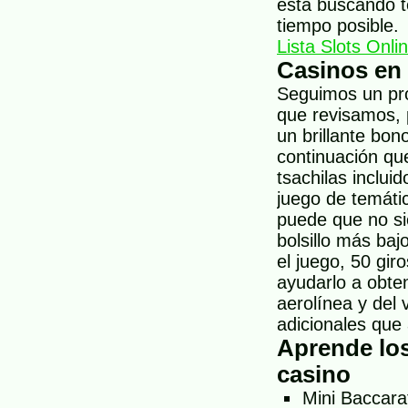
está buscando 
tiempo posible.
Lista Slots Onl
Casinos en 
Seguimos un pro
que revisamos, 
un brillante bo
continuación que
tsachilas inclui
juego de temátic
puede que no si
bolsillo más ba
el juego, 50 gir
ayudarlo a obte
aerolínea y del 
adicionales que
Aprende los
casino
Mini Baccara