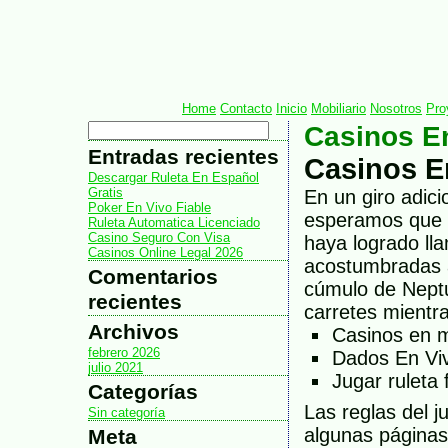
Home
Contacto
Inicio
Mobiliario
Nosotros
Pro
Casinos E
Entradas recientes
Casinos E
Descargar Ruleta En Español
Gratis
En un giro adici
Poker En Vivo Fiable
esperamos que e
Ruleta Automatica Licenciado
Casino Seguro Con Visa
haya logrado ll
Casinos Online Legal 2026
acostumbradas a 
Comentarios
cúmulo de Neptu
recientes
carretes mientra
Archivos
Casinos en m
febrero 2026
Dados En Viv
julio 2021
Jugar ruleta
Categorías
Las reglas del j
Sin categoría
algunas páginas,
Meta