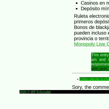
Casinos en m
Depósito mín
Ruleta electroni
primeros depósit
Bonos de blackja
pueden incluso 
provincia o terri
Monopoly Live C
This entr
am and i
responses 
ekit_post
«
Cómo calcular la int
Sory, the comment
2026 ©
WP
A
Acceder