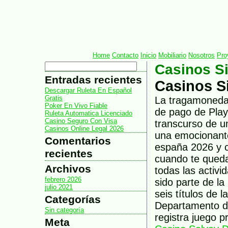
Home
Contacto
Inicio
Mobiliario
Nosotros
Pro
Casinos S
Entradas recientes
Casinos S
Descargar Ruleta En Español
Gratis
La tragamonedas
Poker En Vivo Fiable
de pago de Play
Ruleta Automatica Licenciado
Casino Seguro Con Visa
transcurso de u
Casinos Online Legal 2026
una emocionante 
Comentarios
españa 2026 y c
recientes
cuando te queda
Archivos
todas las activi
febrero 2026
sido parte de l
julio 2021
seis títulos de 
Categorías
Departamento de
Sin categoría
registra juego 
Meta