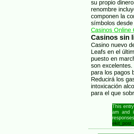
su propio dinero
renombre incluy
componen la co
símbolos desde 
Casinos Online
Casinos sin 
Casino nuevo de
Leafs en el últi
puesto en march
son excelentes.
para los pagos 
Reducirá los gas
intoxicación al
para el que sobr
This entr
am and i
responses 
ekit_post