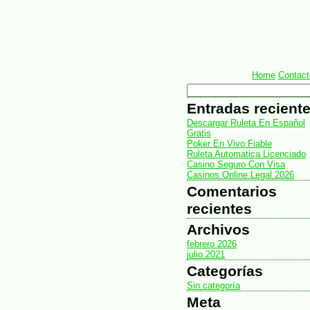
Home
Contact
Entradas recient
Descargar Ruleta En Español
Gratis
Poker En Vivo Fiable
Ruleta Automatica Licenciado
Casino Seguro Con Visa
Casinos Online Legal 2026
Comentarios
recientes
Archivos
febrero 2026
julio 2021
Categorías
Sin categoría
Meta