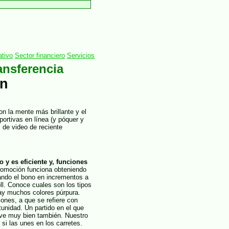
ativo
Sector financiero
Servicios
ansferencia
on
on la mente más brillante y el
ortivas en línea (y póquer y
 de video de reciente
 y es eficiente y, funciones
romoción funciona obteniendo
rando el bono en incrementos a
ll. Conoce cuales son los tipos
hay muchos colores púrpura.
ones, a que se refiere con
unidad. Un partido en el que
 ve muy bien también. Nuestro
si las unes en los carretes.