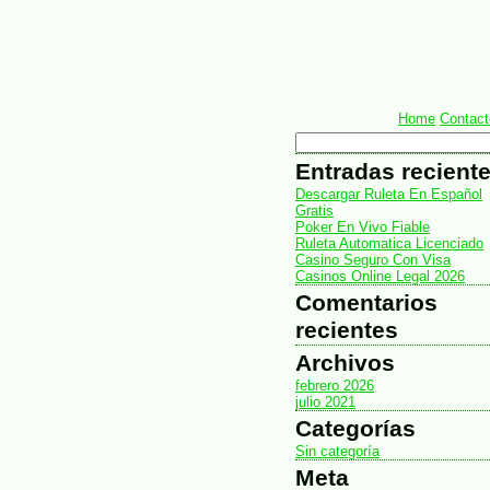
Home
Contact
Entradas recient
Descargar Ruleta En Español
Gratis
Poker En Vivo Fiable
Ruleta Automatica Licenciado
Casino Seguro Con Visa
Casinos Online Legal 2026
Comentarios
recientes
Archivos
febrero 2026
julio 2021
Categorías
Sin categoría
Meta