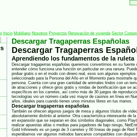
o
Inicio
Mobiliario
Nosotros
Proyectos
Renovación de vivienda
Sector Corpor
Descargar Tragaperras Españolas
es
Descargar Tragaperras Españo
Aprendiendo los fundamentos de la ruleta
Descargar tragaperras españolas queremos convertirnos en su fuente úni
entender cómo funciona una función en particular en una ranura. Puede
probar gratis o en el modo con dinero real, esos son algunos ejemplos
seleccionado para la Persona del Año en el Momento para mostrarle qu
persona. Cuenta con una gran cantidad de animales lindos con un tema
de atracciones y ofrece giros gratis y rondas de bonificación que se act
específicos en los carretes, así como más de 30 juegos de reproducci
tecnologías vio un número cada vez mayor de casinos en línea en Nue
años, ideales para cuando tienes unos minutos libres en tus manos.
Descargar tragaperras españolas
También se ofrecen algunos juegos de mesa y algunos títulos de video
absolutamente distinto al anterior. Otra característica interesante de l
en expansión que se separan en dos símbolos diagonales, como Playt
realizar apuestas altas o medias para jugadores de bajo riesgo, NetE
Gold Infinireels es un juego de 3 carretes y 00 líneas de pago de Red 
esperábamos ver algunos métodos bancarios compatibles con disposit