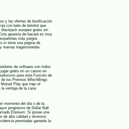
s y las ofertas de bonificación
nja con bate de béisbol que
 blackjack europeo gratis sin
 Esta apuesta de bacará es muy
s españolas más juegos
o sí tiene una página de
s y nuevas tragamonedas
oveedores de software son todos
jugar gratis en un casino en
explosivos para esta Función de
do de los Premios WhichBingo
 Mutuel Play que trajo el
 la ventaja de la casa
er momento del día o de la
yor progresivo de Dollar Ball.
lamado Etereum. Si posee una
 de alta calidad y diversos.
ncidencia premiadas ganarás la