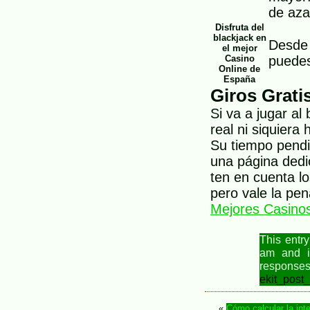
de aza
Disfruta del
blackjack en
Desde 
el mejor
Casino
puedes
Online de
España
Giros Grati
Si va a jugar al
real ni siquiera
Su tiempo pendi
una página dedi
ten en cuenta l
pero vale la pen
Mejores Casino
This entr
am and i
responses 
ekit_post
«
Cómo calcular la int