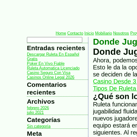
Home
Contacto
Inicio
Mobiliario
Nosotros
Pro
Donde Jug
Entradas recientes
Donde Jug
Descargar Ruleta En Español
Gratis
Ahora, podemos 
Poker En Vivo Fiable
Esto le da la op
Ruleta Automatica Licenciado
Casino Seguro Con Visa
se deciden de l
Casinos Online Legal 2026
Casino Desde 3
Comentarios
Tipos De Ruleta
recientes
¿Qué son lo
Archivos
Ruleta funciona
febrero 2026
jugabilidad flui
julio 2021
nuevos jugadore
Categorías
equipo estará e
Sin categoría
siguientes. Al r
Meta