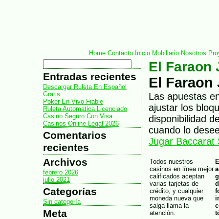
Home
Contacto
Inicio
Mobiliario
Nosotros
Pro
El Faraon
Entradas recientes
El Faraon
Descargar Ruleta En Español
Gratis
Las apuestas ent
Poker En Vivo Fiable
ajustar los bloq
Ruleta Automatica Licenciado
Casino Seguro Con Visa
disponibilidad de
Casinos Online Legal 2026
cuando lo desee
Comentarios
Jugar Baccarat
recientes
Archivos
Todos nuestros
E
casinos en línea mejor
a
febrero 2026
calificados aceptan
g
julio 2021
varias tarjetas de
d
Categorías
crédito, y cualquier
f
moneda nueva que
i
Sin categoría
salga llama la
c
Meta
atención.
t