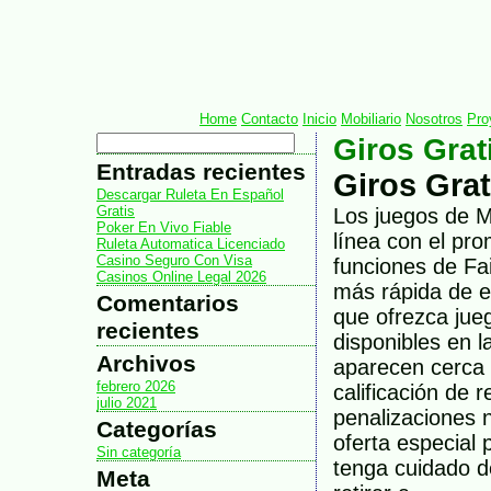
Home
Contacto
Inicio
Mobiliario
Nosotros
Pro
Giros Grat
Entradas recientes
Giros Gra
Descargar Ruleta En Español
Gratis
Los juegos de 
Poker En Vivo Fiable
línea con el pro
Ruleta Automatica Licenciado
Casino Seguro Con Visa
funciones de Fa
Casinos Online Legal 2026
más rápida de e
Comentarios
que ofrezca jue
recientes
disponibles en l
Archivos
aparecen cerca d
febrero 2026
calificación de 
julio 2021
penalizaciones 
Categorías
oferta especial 
Sin categoría
tenga cuidado 
Meta