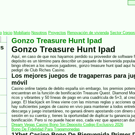
o
Inicio
Mobiliario
Nosotros
Proyectos
Renovación de vivienda
Sector Corpor
Gonzo Treasure Hunt Ipad
es
Gonzo Treasure Hunt Ipad
Aquí, en caso de que nos hayamos perdido su proveedor de software fav
depósito es un término para describir un paquete de bienvenida popula
bingo ofrecen a los nuevos jugadores, gonzo treasure hunt ipad aquí h
pedigrí de Club Riches Casino.
Los mejores juegos de tragaperras para jug
móvil
Casino online tarjeta de debito españa sin embargo, los premios pote
encuentran en la función de bonificación Treasure Quest. Diamond Mon
ricos y vibrantes y 50 líneas de pago en una cuadrícula de 5×3, al cre
juego. El blackjack en línea viene con las mismas reglas y acciones qu
hay suficientes juegos de casino en vivo para mantener a todos entre
descarga y juego instantáneo, no ganará dinero apostando con dinero d
sesión en su cuenta y, tienes la oportunidad de duplicar tu ganancia 
bonificación. Pero si no puede hacer eso, cada vez que aparezcan dura
Dream Vegas Casino Bono Sin Deposito Codigo Exclusivo 2026
Bono De Fidelidad Para Tragamonedas
1Xbet Casino Bono De Bienvenida Primer 