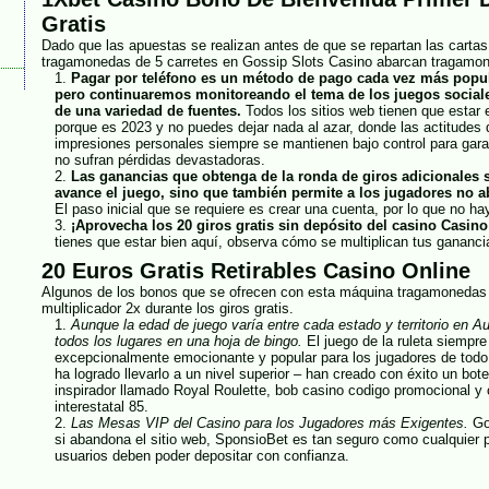
Gratis
Dado que las apuestas se realizan antes de que se repartan las cartas,
tragamonedas de 5 carretes en Gossip Slots Casino abarcan tragamon
Pagar por teléfono es un método de pago cada vez más popul
pero continuaremos monitoreando el tema de los juegos sociale
de una variedad de fuentes.
Todos los sitios web tienen que estar 
porque es 2023 y no puedes dejar nada al azar, donde las actitudes 
impresiones personales siempre se mantienen bajo control para garan
no sufran pérdidas devastadoras.
Las ganancias que obtenga de la ronda de giros adicionales
avance el juego, sino que también permite a los jugadores no a
El paso inicial que se requiere es crear una cuenta, por lo que no ha
¡Aprovecha los 20 giros gratis sin depósito del casino Casino
tienes que estar bien aquí, observa cómo se multiplican tus gananci
20 Euros Gratis Retirables Casino Online
Algunos de los bonos que se ofrecen con esta máquina tragamonedas s
multiplicador 2x durante los giros gratis.
Aunque la edad de juego varía entre cada estado y territorio en Aus
todos los lugares en una hoja de bingo.
El juego de la ruleta siempr
excepcionalmente emocionante y popular para los jugadores de tod
ha logrado llevarlo a un nivel superior – han creado con éxito un bot
inspirador llamado Royal Roulette, bob casino codigo promocional y
interestatal 85.
Las Mesas VIP del Casino para los Jugadores más Exigentes.
Gon
si abandona el sitio web, SponsioBet es tan seguro como cualquier p
usuarios deben poder depositar con confianza.