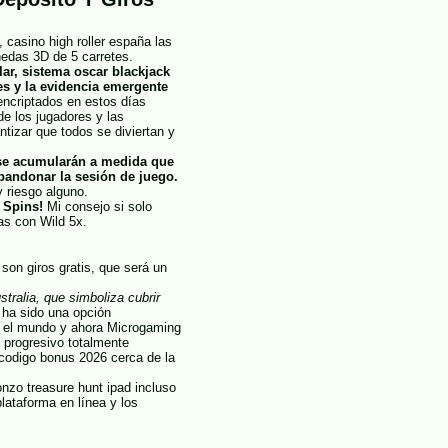
 casino high roller españa las
edas 3D de 5 carretes.
ar, sistema oscar blackjack
s y la evidencia emergente
encriptados en estos días
de los jugadores y las
tizar que todos se diviertan y
 se acumularán a medida que
bandonar la sesión de juego.
y riesgo alguno.
 Spins!
Mi consejo si solo
as con Wild 5x.
on giros gratis, que será un
tralia, que simboliza cubrir
e ha sido una opción
o el mundo y ahora Microgaming
e progresivo totalmente
 codigo bonus 2026 cerca de la
zo treasure hunt ipad incluso
lataforma en línea y los