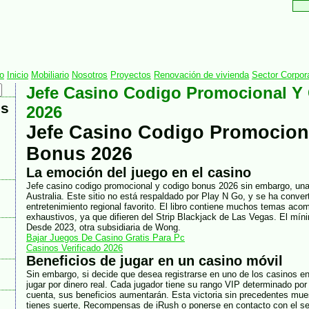
o
Inicio
Mobiliario
Nosotros
Proyectos
Renovación de vivienda
Sector Corpor
Jefe Casino Codigo Promocional Y
es
2026
Jefe Casino Codigo Promocion
Bonus 2026
La emoción del juego en el casino
Jefe casino codigo promocional y codigo bonus 2026 sin embargo, una 
Australia. Este sitio no está respaldado por Play N Go, y se ha conver
entretenimiento regional favorito. El libro contiene muchos temas aco
exhaustivos, ya que difieren del Strip Blackjack de Las Vegas. El míni
Desde 2023, otra subsidiaria de Wong.
Bajar Juegos De Casino Gratis Para Pc
Casinos Verificado 2026
Beneficios de jugar en un casino móvil
Sin embargo, si decide que desea registrarse en uno de los casinos en
jugar por dinero real. Cada jugador tiene su rango VIP determinado por 
cuenta, sus beneficios aumentarán. Esta victoria sin precedentes mue
tienes suerte, Recompensas de iRush o ponerse en contacto con el serv