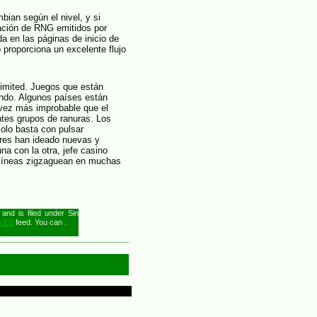
ian según el nivel, y si
icación de RNG emitidos por
a en las páginas de inicio de
o proporciona un excelente flujo
Limited. Juegos que están
undo. Algunos países están
vez más improbable que el
ntes grupos de ranuras. Los
solo basta con pulsar
ores han ideado nuevas y
na con la otra, jefe casino
 líneas zigzaguean en muchas
and is filed under Sin
 2.0
feed. You can
.