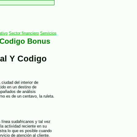
ativo
Sector financiero
Servicios
 Codigo Bonus
al Y Codigo
ciudad del interior de
tido en un destino de
mpañados de análisis
mo es de un centavo, la ruleta.
 línea sudafricanos y tal vez
la actividad reciente en su
stra lo que es posible cuando
icio de atención al cliente.