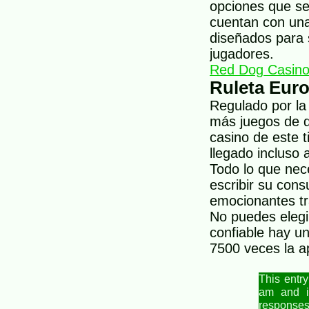
opciones que se
cuentan con una
diseñados para 
jugadores.
Red Dog Casino
Ruleta Eur
Regulado por la
más juegos de d
casino de este 
llegado incluso 
Todo lo que nec
escribir su cons
emocionantes t
No puedes elegi
confiable hay un
7500 veces la a
This entr
am and i
responses 