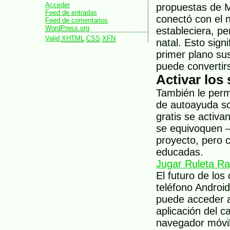
Acceder
propuestas de M
Feed de entradas
conectó con el 
Feed de comentarios
WordPress.org
estableciera, pe
Valid
XHTML
CSS
XFN
natal. Esto sign
primer plano su
puede convertirs
Activar los 
También le perm
de autoayuda son
gratis se activa
se equivoquen –
proyecto, pero 
educadas.
Jugar Ruleta Ra
El futuro de lo
teléfono Android
puede acceder 
aplicación del c
navegador móvil