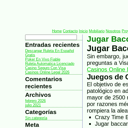
Home
Contacto
Inicio
Mobiliario
Nosotros
Pro
Jugar Bac
Entradas recientes
Jugar Bac
Descargar Ruleta En Español
Gratis
Sin embargo, ju
Poker En Vivo Fiable
preguntas a Vis
Ruleta Automatica Licenciado
Casino Seguro Con Visa
Casinos Online
Casinos Online Legal 2026
Juegos de 
Comentarios
El objetivo de e
recientes
patológico en a
Archivos
mayor de 2500 
febrero 2026
por razones méd
julio 2021
rompiera la alea
Categorías
Crazy Time 
Sin categoría
Jugar bacca
Meta