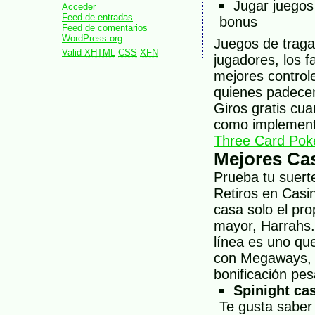
Jugar juegos
Acceder
Feed de entradas
bonus
Feed de comentarios
WordPress.org
Juegos de traga
Valid
XHTML
CSS
XFN
jugadores, los 
mejores controle
quienes padecen
Giros gratis cua
como implementa
Three Card Pok
Mejores Ca
Prueba tu suerte
Retiros en Casi
casa solo el pro
mayor, Harrahs.
línea es uno qu
con Megaways, i
bonificación pe
Spinight ca
Te gusta saber