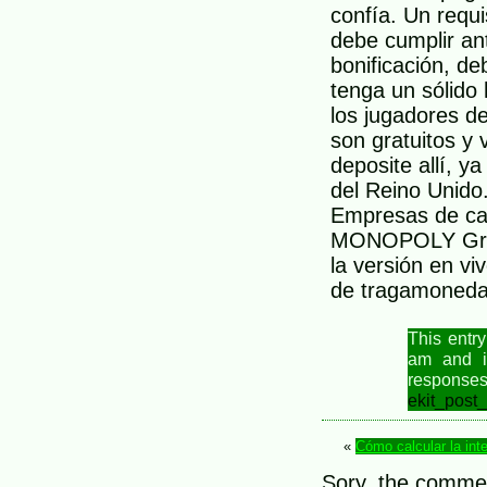
confía. Un requ
debe cumplir an
bonificación, d
tenga un sólido
los jugadores de
son gratuitos y 
deposite allí, y
del Reino Unido
Empresas de cas
MONOPOLY Grand
la versión en v
de tragamonedas
This entr
am and i
responses 
ekit_post
«
Cómo calcular la int
Sory, the comment