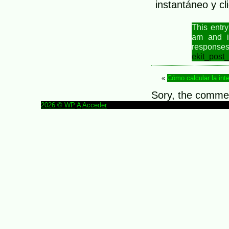
instantáneo y cl
This entr
am and i
responses 
ekit_post
«
Cómo calcular la int
Sory, the comment
2026 ©
WP
A
Acceder