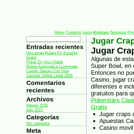
Home
Contacto
Inicio
Mobiliario
Nosotros
Pro
Jugar Crap
Entradas recientes
Jugar Cra
Descargar Ruleta En Español
Gratis
Algunas de estas
Poker En Vivo Fiable
Super Bowl, en 
Ruleta Automatica Licenciado
Casino Seguro Con Visa
Entonces no pue
Casinos Online Legal 2026
Casino, jugar c
Comentarios
diferentes e inc
recientes
gratuitos para q
Archivos
Pokerstars Casi
febrero 2026
Gratis
julio 2021
Jugar craps 
Categorías
Apuestas Ca
Sin categoría
Casino movil
Meta