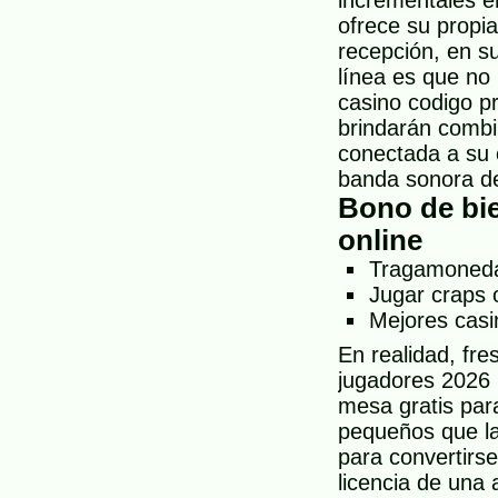
incrementales e
ofrece su propi
recepción, en s
línea es que no
casino codigo p
brindarán combi
conectada a su 
banda sonora de
Bono de bie
online
Tragamoneda
Jugar craps 
Mejores cas
En realidad, fre
jugadores 2026 
mesa gratis para
pequeños que la
para convertirse
licencia de una