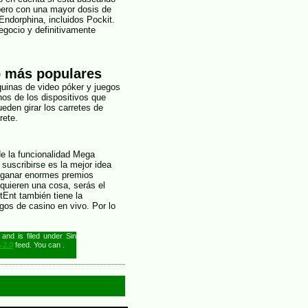
 pero con una mayor dosis de
ndorphina, incluidos Pockit.
egocio y definitivamente
o más populares
quinas de video póker y juegos
os de los dispositivos que
eden girar los carretes de
rete.
 de la funcionalidad Mega
suscribirse es la mejor idea
a ganar enormes premios
 quieren una cosa, serás el
tEnt también tiene la
gos de casino en vivo. Por lo
and is filed under Sin
 2.0
feed. You can
.