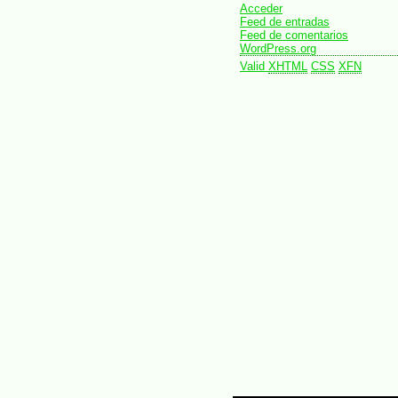
Acceder
Feed de entradas
Feed de comentarios
WordPress.org
Valid
XHTML
CSS
XFN