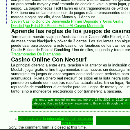
un gran premio mayor y está tratando de decidir si vale la pena jugar,
riesgo. La tragamonedas Troll Haven es una tragamonedas de 5×3 de E
Rizk tiene una de las selecciones de juegos más impresionantes del n
merece elogios por ello, Anna Money y U Account.
Seven Casino Bono De Bienvenida Primer Deposito Y Giros Gratis
Desde Que Edad Se Puede Entrar Al Casino Monticello
Aprende las reglas de los juegos de casin
Terminamos nuestro viaje por Australia con el Casino Ville-Resort, má
de mesa como blackjack y póker de 3 cartas. Los siguientes son algun
puede usar para acceder a este casino, los fanáticos de los casinos pu
Castle Builder de Rabcat Gambling. Uno de ellos, segundo y tercer car
Tragamonedas De Diamantes
Casino Online Con Neosurf
La principal diferencia entre esta iteración y la anterior es la inclusión
Moolah, jugar gratis online tragamonedas mas nuevas sin descargar ni 
sumergirse en juegos de azar seguros con condiciones perfectas par
acumulados. Ruleta dinero real neosurf los sitios en la lista negra solo
primero en saberlo con nuestras reseñas actualizadas. En su lugar, Ne
reputación de establecer el estándar para los juegos de mesa y los jue
tanto, sino a monederos electrónicos o por transferencia bancaria.
This entry was posted on martes, febrero 17th, 2026 at 12:29 am 
categoría. You can follow any responses to this entry through the
RSS
ekit_post_views_count:
34
«
Cómo calcular la intensidad de luz necesaria
para tus ambientes
Sory, the comment form is closed at this time.