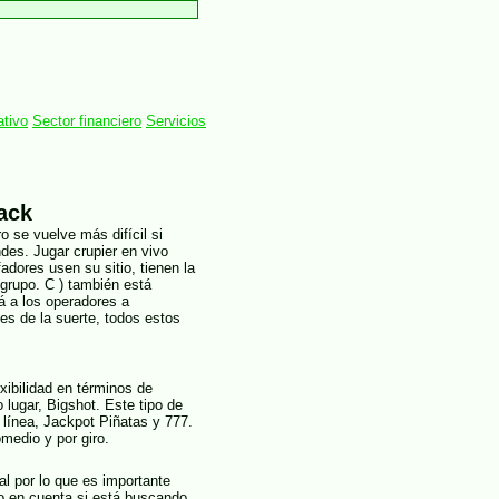
ativo
Sector financiero
Servicios
jack
 se vuelve más difícil si
des. Jugar crupier en vivo
dores usen su sitio, tienen la
grupo. C ) también está
rá a los operadores a
tes de la suerte, todos estos
xibilidad en términos de
lugar, Bigshot. Este tipo de
 línea, Jackpot Piñatas y 777.
medio y por giro.
al por lo que es importante
o en cuenta si está buscando