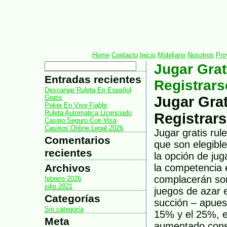
Home
Contacto
Inicio
Mobiliario
Nosotros
Pro
Jugar Grat
Entradas recientes
Registrars
Descargar Ruleta En Español
Gratis
Jugar Grat
Poker En Vivo Fiable
Ruleta Automatica Licenciado
Registrar
Casino Seguro Con Visa
Casinos Online Legal 2026
Jugar gratis rul
Comentarios
que son elegibl
recientes
la opción de jug
Archivos
la competencia e
complacerán son 
febrero 2026
julio 2021
juegos de azar 
Categorías
succión – apues
Sin categoría
15% y el 25%, e
Meta
aumentado cons