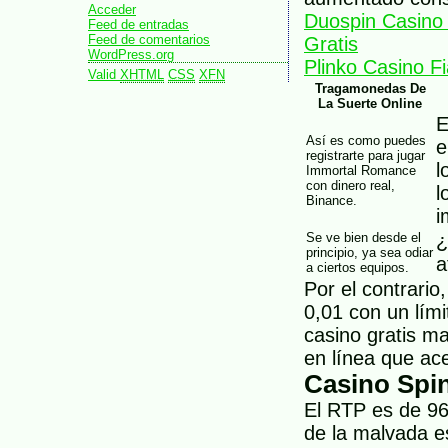
Acceder
Duospin Casino 
Feed de entradas
Feed de comentarios
Gratis
WordPress.org
Plinko Casino Fi
Valid
XHTML
CSS
XFN
Tragamonedas De
La Suerte Online
E
Así es como puedes
e
registrarte para jugar
l
Immortal Romance
con dinero real,
l
Binance.
i
Se ve bien desde el
¿
principio, ya sea odiar
a
a ciertos equipos.
Por el contrario
0,01 con un lím
casino gratis m
en línea que ac
Casino Spi
El RTP es de 96
de la malvada e