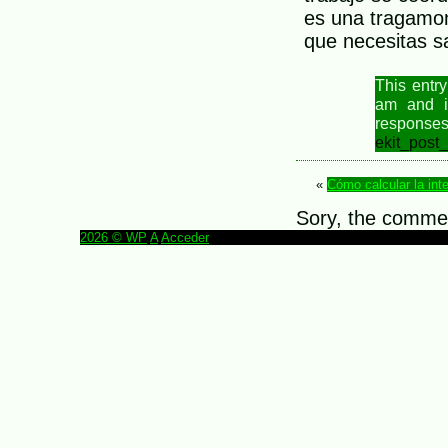
es una tragamon
que necesitas s
This entr
am and i
responses 
ekit_post
«
Cómo calcular la int
Sory, the comment
2026 ©
WP
A
Acceder