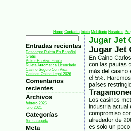
Home
Contacto
Inicio
Mobiliario
Nosotros
Pro
Jugar Jet 
Entradas recientes
Jugar Jet
Descargar Ruleta En Español
Gratis
En Caino Carlos
Poker En Vivo Fiable
con las pautas 
Ruleta Automatica Licenciado
Casino Seguro Con Visa
más del casino e
Casinos Online Legal 2026
el 5%. Haremos 
Comentarios
países restring
recientes
Tragamoned
Archivos
Los casinos meta
febrero 2026
industria actual
julio 2021
compromiso con l
Categorías
alrededor de 20
Sin categoría
es solo un poco 
Meta