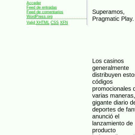
Acceder
Feed de entradas
Superamos,
Feed de comentarios
WordPress.org
Pragmatic Play.
Valid
XHTML
CSS
XFN
Los casinos
generalmente
distribuyen esto
códigos
promocionales 
varias maneras,
gigante diario d
deportes de fan
anunció el
lanzamiento de
producto