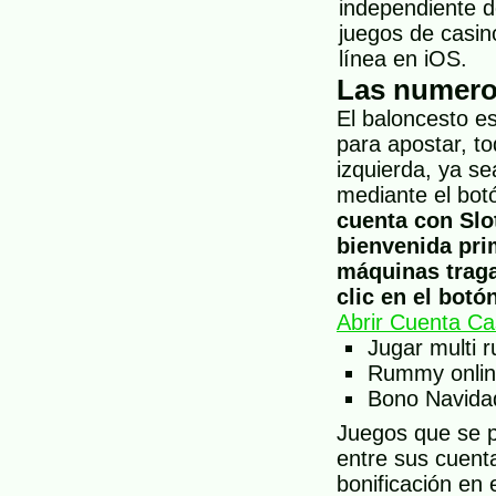
independiente 
juegos de casin
línea en iOS.
Las numero
El baloncesto e
para apostar, t
izquierda, ya se
mediante el botó
cuenta con Slo
bienvenida prim
máquinas traga
clic en el botón
Abrir Cuenta Ca
Jugar multi r
Rummy onlin
Bono Navida
Juegos que se p
entre sus cuenta
bonificación en 