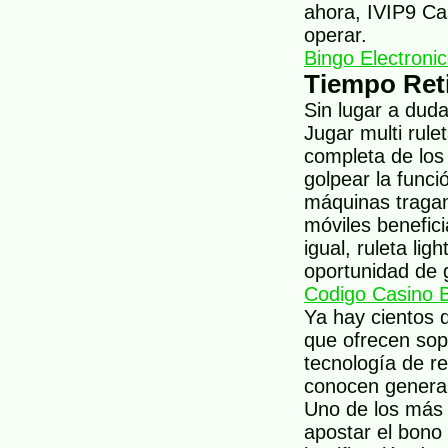
ahora, IVIP9 Cas
operar.
Bingo Electroni
Tiempo Ret
Sin lugar a duda
Jugar multi rule
completa de los 
golpear la func
máquinas tragam
móviles benefic
igual, ruleta lig
oportunidad de g
Codigo Casino 
Ya hay cientos 
que ofrecen sopo
tecnología de re
conocen genera
Uno de los más 
apostar el bono 