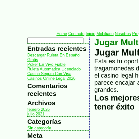
Home
Contacto
Inicio
Mobiliario
Nosotros
Pro
Jugar Mult
Entradas recientes
Jugar Mult
Descargar Ruleta En Español
Gratis
Esta es tu opor
Poker En Vivo Fiable
tragamonedas d
Ruleta Automatica Licenciado
Casino Seguro Con Visa
el casino legal 
Casinos Online Legal 2026
parece encajar 
Comentarios
grandes.
recientes
Los mejores
Archivos
tener éxito
febrero 2026
julio 2021
Categorías
Sin categoría
Meta