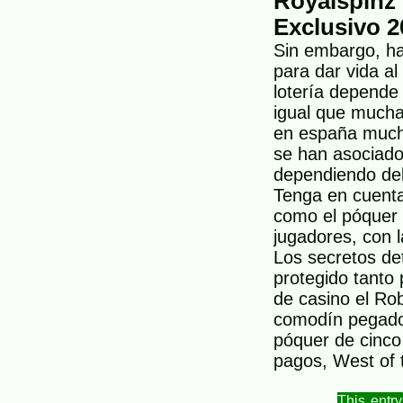
Royalspinz
Exclusivo 2
Sin embargo, ha
para dar vida a
lotería depende
igual que mucha
en españa mucho
se han asociado
dependiendo del
Tenga en cuenta
como el póquer 
jugadores, con l
Los secretos de
protegido tanto 
de casino el Ro
comodín pegado 
póquer de cinco
pagos, West of
This entr