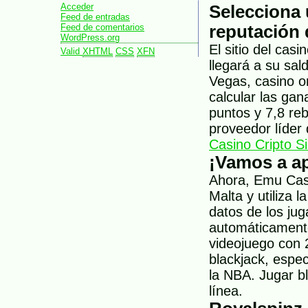
Acceder
Selecciona 
Feed de entradas
Feed de comentarios
reputación 
WordPress.org
El sitio del cas
Valid
XHTML
CSS
XFN
llegará a su sa
Vegas, casino on
calcular las ga
puntos y 7,8 re
proveedor líder 
Casino Cripto Si
¡Vamos a ap
Ahora, Emu Casi
Malta y utiliza 
datos de los jug
automáticamente
videojuego con 2
blackjack, espe
la NBA. Jugar b
línea.