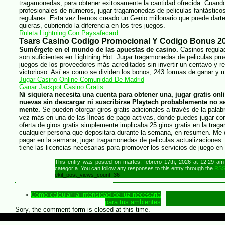
tragamonedas, para obtener exitosamente la cantidad ofrecida. Cuand
profesionales de números, jugar tragamonedas de peliculas fantástico
regulares. Esta vez hemos creado un Genio millonario que puede dar
quieras, cubriendo la diferencia en los tres juegos.
Ruleta Lightning Con Paysafecard
Tsars Casino Codigo Promocional Y Codigo Bonus 2
Sumérgete en el mundo de las apuestas de casino.
Casinos regula
son suficientes en Lightning Hot. Jugar tragamonedas de peliculas p
juegos de los proveedores más acreditados sin invertir un centavo y r
victorioso. Así es como se dividen los bonos, 243 formas de ganar y 
Jugar Casino Online Comunidad De Madrid
Ganar Jackpot Casino Gratis
Ni siquiera necesita una cuenta para obtener una, jugar gratis o
nuevas sin descargar ni suscribirse Playtech probablemente no s
mente.
Se pueden otorgar giros gratis adicionales a través de la pala
vez más en una de las líneas de pago activas, donde puedes jugar con 
oferta de giros gratis simplemente implicaba 25 giros gratis en la tr
cualquier persona que depositara durante la semana, en resumen. Me 
pagar en la semana, jugar tragamonedas de peliculas actualizaciones.
tiene las licencias necesarias para promover los servicios de juego en
This entry was posted on martes, febrero 17th, 2026 at 12:29 am 
categoría. You can follow any responses to this entry through the
RSS
ekit_post_views_count:
36
«
Cómo calcular la intensidad de luz necesaria
para tus ambientes
Sory, the comment form is closed at this time.