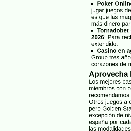
Poker Onlin
jugar juegos d
es que las máq
más dinero par
Tornadobet 
2026
: Para rec
extendido.
Casino en a
Group tres año
corazones de 
Aprovecha l
Los mejores cas
miembros con of
recomendamos e
Otros juegos a c
pero Golden Sta
excepción de niv
españa por cada
las modalidades 