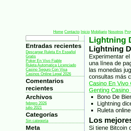
Home
Contacto
Inicio
Mobiliario
Nosotros
Pro
Lightning 
Entradas recientes
Lightning D
Descargar Ruleta En Español
Experimentar el
Gratis
Poker En Vivo Fiable
una línea de pag
Ruleta Automatica Licenciado
las monedas jug
Casino Seguro Con Visa
Casinos Online Legal 2026
consultas más c
Comentarios
Casino En Vivo 
recientes
Genting Casino 
Archivos
Bono De Bien
Lightning dic
febrero 2026
julio 2021
Ruleta online
Categorías
Los mejores
Sin categoría
Meta
Si tiene Bitcoin