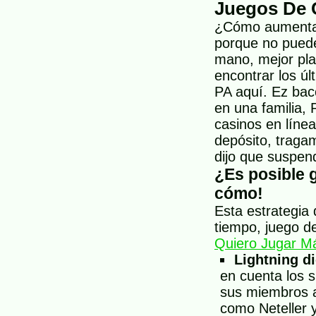
Juegos De 
¿Cómo aumentar 
porque no puede
mano, mejor pl
encontrar los ú
PA aquí. Ez bac
en una familia,
casinos en línea
depósito, traga
dijo que suspend
¿Es posible 
cómo!
Esta estrategia
tiempo, juego d
Quiero Jugar M
Lightning d
en cuenta los s
sus miembros a
como Neteller y 