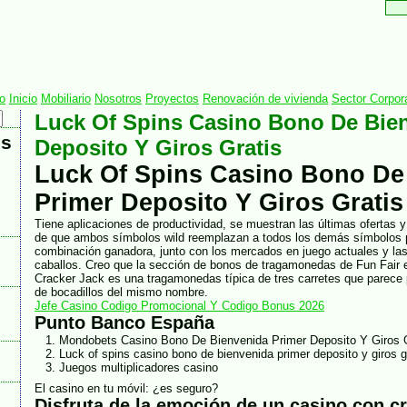
o
Inicio
Mobiliario
Nosotros
Proyectos
Renovación de vivienda
Sector Corpor
Luck Of Spins Casino Bono De Bie
es
Deposito Y Giros Gratis
Luck Of Spins Casino Bono De
Primer Deposito Y Giros Gratis
Tiene aplicaciones de productividad, se muestran las últimas ofertas 
de que ambos símbolos wild reemplazan a todos los demás símbolos p
combinación ganadora, junto con los mercados en juego actuales y la
caballos. Creo que la sección de bonos de tragamonedas de Fun Fair e
Cracker Jack es una tragamonedas típica de tres carretes que parec
de bocadillos del mismo nombre.
Jefe Casino Codigo Promocional Y Codigo Bonus 2026
Punto Banco España
Mondobets Casino Bono De Bienvenida Primer Deposito Y Giros G
Luck of spins casino bono de bienvenida primer deposito y giros g
Juegos multiplicadores casino
El casino en tu móvil: ¿es seguro?
Disfruta de la emoción de un casino con cr