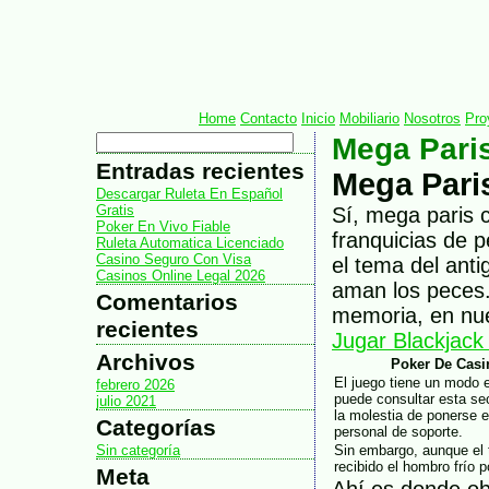
Home
Contacto
Inicio
Mobiliario
Nosotros
Pro
Mega Pari
Entradas recientes
Mega Pari
Descargar Ruleta En Español
Gratis
Sí, mega paris c
Poker En Vivo Fiable
franquicias de p
Ruleta Automatica Licenciado
Casino Seguro Con Visa
el tema del anti
Casinos Online Legal 2026
aman los peces.
Comentarios
memoria, en nue
recientes
Jugar Blackjack
Archivos
Poker De Casi
El juego tiene un modo e
febrero 2026
puede consultar esta se
julio 2021
la molestia de ponerse e
Categorías
personal de soporte.
Sin categoría
Sin embargo, aunque el 
recibido el hombro frío 
Meta