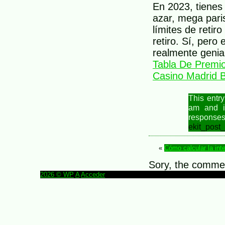
En 2023, tienes 
azar, mega pari
límites de retir
retiro. Sí, per
realmente genia
Tabla De Premio
Casino Madrid 
This entr
am and i
responses 
ekit_post
«
Cómo calcular la int
Sory, the comment
2026 ©
WP
A
Acceder