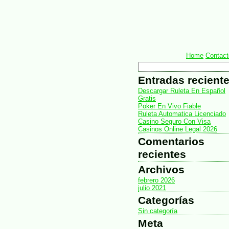
Home
Contact
Entradas recient
Descargar Ruleta En Español
Gratis
Poker En Vivo Fiable
Ruleta Automatica Licenciado
Casino Seguro Con Visa
Casinos Online Legal 2026
Comentarios
recientes
Archivos
febrero 2026
julio 2021
Categorías
Sin categoría
Meta