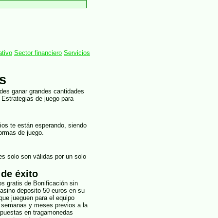
ativo
Sector financiero
Servicios
s
edes ganar grandes cantidades
 Estrategias de juego para
ios te están esperando, siendo
formas de juego.
s solo son válidas por un solo
de éxito
 gratis de Bonificación sin
casino deposito 50 euros en su
que jueguen para el equipo
s semanas y meses previos a la
 apuestas en tragamonedas