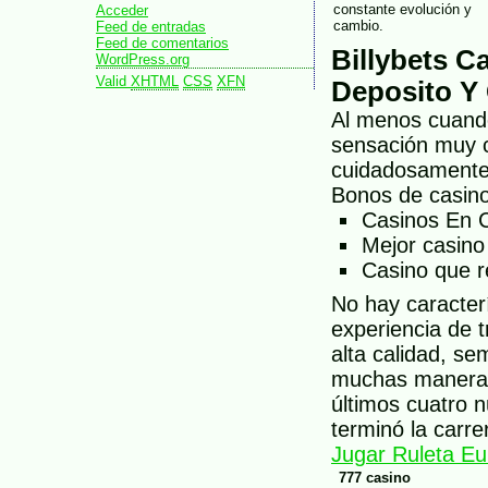
constante evolución y
Acceder
cambio.
Feed de entradas
Feed de comentarios
Billybets C
WordPress.org
Valid
XHTML
CSS
XFN
Deposito Y 
Al menos cuando
sensación muy cl
cuidadosamente 
Bonos de casino
Casinos En 
Mejor casino
Casino que r
No hay caracterí
experiencia de 
alta calidad, s
muchas maneras 
últimos cuatro 
terminó la carre
Jugar Ruleta Eu
777 casino