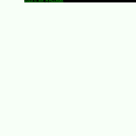
2026 ©
WP
A
Acceder