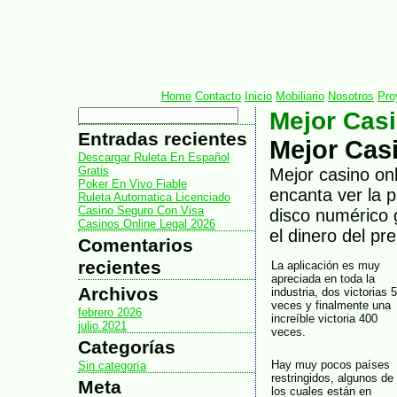
Home
Contacto
Inicio
Mobiliario
Nosotros
Pro
Mejor Casi
Entradas recientes
Mejor Cas
Descargar Ruleta En Español
Gratis
Mejor casino onl
Poker En Vivo Fiable
encanta ver la 
Ruleta Automatica Licenciado
Casino Seguro Con Visa
disco numérico g
Casinos Online Legal 2026
el dinero del pr
Comentarios
recientes
La aplicación es muy
apreciada en toda la
Archivos
industria, dos victorias 
veces y finalmente una
febrero 2026
increíble victoria 400
julio 2021
veces.
Categorías
Hay muy pocos países
Sin categoría
restringidos, algunos de
Meta
los cuales están en