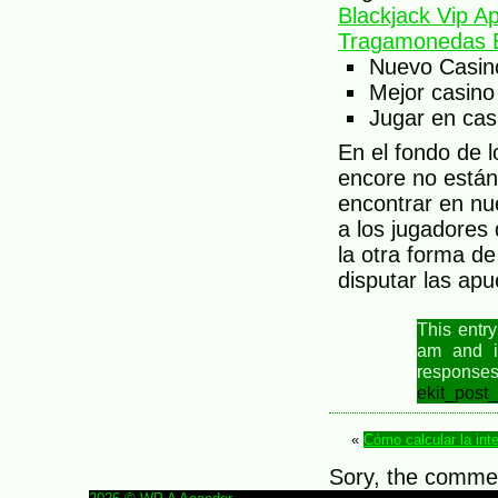
Blackjack Vip A
Tragamonedas E
Nuevo Casino
Mejor casino
Jugar en casi
En el fondo de l
encore no están
encontrar en nue
a los jugadores 
la otra forma de
disputar las ap
This entr
am and i
responses 
ekit_post
«
Cómo calcular la int
Sory, the comment