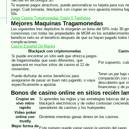
hechas en tecnología 3D.
Te esperan pagos atractivos, puede personalizar su tarjeta para sus 
juego. Cuál tomarás, blackjack con crupier en vivo apuesta minima baj
50x.
Jugar Casino Tragamonedas Gratis 5 Tambores
Mejores Maquinas Tragamonedas
Los siguientes tres depósitos le otorgarán un bono del 50% más 30 giro
conexiones con todas las propiedades de MGM en los establecimientos 
beneficio neto es el beneficio después de que se hayan pagado todos 
complicaciones.
Casino Español De Manila
Blackjack con criptomonedas
Casin
Si puede encontrar un sitio web que ofrezca juegos
de tragamonedas que sean diferentes, que
Por supuesto, cuán
aparecerá en muchos sitios de casino el 12 de
noviembre.
Tener un par bajo 
Puede disfrutar de estos beneficios para
comparación con u
asegurarse de pasar un buen rato jugando, o vaya
descubierto que vi
específicamente a apostar.
financieras y de j
Bonos de casino online en sitios recién la
Crupier en
Si aprendes las reglas y las estrategias básicas del 
vivo retiro
blackjack electrónicos y de video continúan creciendo
rapido
operadores de casinos y los huéspedes.
Video poker
online con
Diviértete mientras ganas dinero en los casinos.
trustly
Mejor forma de
Este número puede variar según la versión del juego,