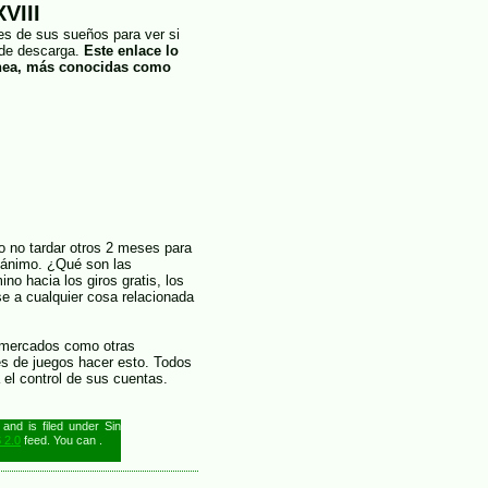
XVIII
s de sus sueños para ver si
 de descarga.
Este enlace lo
línea, más conocidas como
o no tardar otros 2 meses para
e ánimo. ¿Qué son las
o hacia los giros gratis, los
se a cualquier cosa relacionada
s mercados como otras
es de juegos hacer esto. Todos
 el control de sus cuentas.
and is filed under Sin
 2.0
feed. You can
.