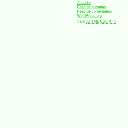
Acceder
Feed de entradas
Feed de comentarios
WordPress.org
Valid
XHTML
CSS
XFN