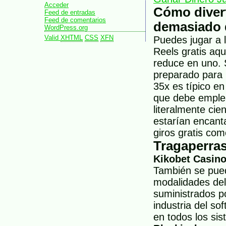
Acceder
Cómo divert
Feed de entradas
Feed de comentarios
demasiado 
WordPress.org
Valid
XHTML
CSS
XFN
Puedes jugar a 
Reels gratis aq
reduce en uno. 
preparado para l
35x es típico en
que debe emplea
literalmente cie
estarían encanta
giros gratis com
Tragaperras
Kikobet Casino
También se pued
modalidades del 
suministrados p
industria del so
en todos los si