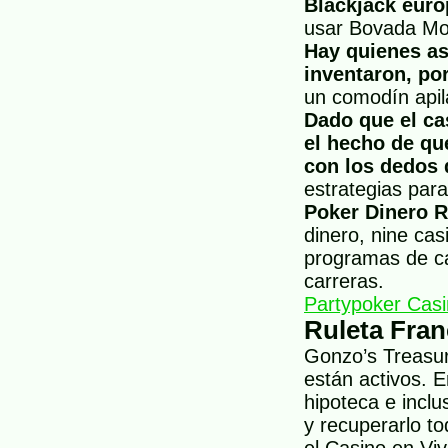
Blackjack eur
usar Bovada Mob
Hay quienes as
inventaron, por
un comodín apil
Dado que el ca
el hecho de qu
con los dedos
estrategias para 
Poker Dinero R
dinero, nine ca
programas de car
carreras.
Partypoker Casi
Ruleta Fran
Gonzo’s Treasur
están activos. E
hipoteca e incl
y recuperarlo t