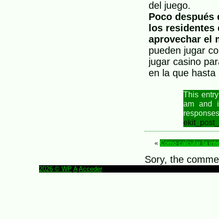
del juego.
Poco después d
los residentes
aprovechar el
pueden jugar co
jugar casino pa
en la que hasta 
This entr
am and i
responses 
ekit_post
«
Cómo calcular la int
Sory, the comment
2026 ©
WP
A
Acceder