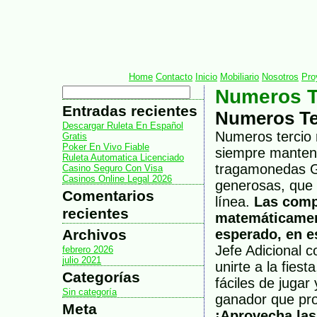
Home
Contacto
Inicio
Mobiliario
Nosotros
Pro
Numeros T
Entradas recientes
Numeros Te
Descargar Ruleta En Español
Numeros tercio 
Gratis
Poker En Vivo Fiable
siempre manten
Ruleta Automatica Licenciado
tragamonedas G
Casino Seguro Con Visa
Casinos Online Legal 2026
generosas, que 
Comentarios
línea.
Las comp
recientes
matemáticament
Archivos
esperado, en e
Jefe Adicional 
febrero 2026
julio 2021
unirte a la fies
Categorías
fáciles de jugar
Sin categoría
ganador que pr
Meta
¡Aprovecha las