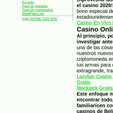
Acceder
el casino 2026!
Feed de entradas
Feed de comentarios
bono especial de
WordPress.org
estadounidense
Valid
XHTML
CSS
XFN
Casino En Vivo
Casino Onli
Al principio, p
investigar ant
una de las cosa
nuestros nuevos 
criptomoneda en
tus armas para c
extragrande, tr
Lazybar Casino 
Gratis
Blackjack Gratis
Este enfoque m
encontrar todo
familiaricen co
casinos de Bel