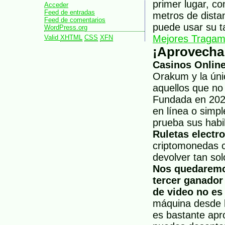
primer lugar, co
Acceder
Feed de entradas
metros de dista
Feed de comentarios
puede usar su t
WordPress.org
Mejores Traga
Valid
XHTML
CSS
XFN
¡Aprovecha 
Casinos Online
Orakum y la úni
aquellos que no 
Fundada en 202
en línea o simp
prueba sus habi
Ruletas electro
criptomonedas 
devolver tan solo
Nos quedaremo
tercer ganador
de video no es d
máquina desde l
es bastante apr