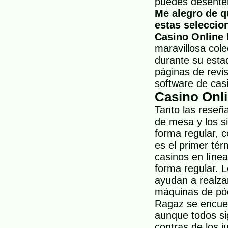
puedes desenter
Me alegro de q
estas seleccio
Casino Online 
maravillosa cole
durante su est
páginas de revi
software de cas
Casino Onl
Tanto las reseña
de mesa y los si
forma regular, 
es el primer té
casinos en líne
forma regular. 
ayudan a realza
máquinas de póq
Ragaz se encuen
aunque todos si
contras de los 